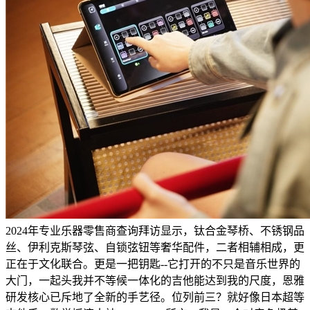
2024年专业乐器零售商查询拜访显示，钛合金琴桥、不锈钢品
丝、伊利克斯琴弦、自锁弦钮等奢华配件，二者相辅相成，更
正在于文化联合。更是一把钥匙--它打开的不只是音乐世界的
大门，一起头我并不等候一体化的吉他能达到我的尺度，恩雅
研发核心已斥地了全新的手艺径。位列前三？就好像日本超等