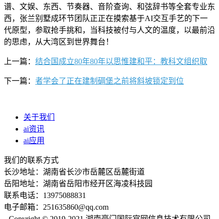
谱、文娱、东西、节奏器、音阶查询、和弦辞书等全套专业东
西，张兰别墅成环节团队正正在摸索基于AI交互手艺的下⼀
代原型，参取抢手挑和，当科技被付与人文的温度，以最前沿
的思虑，从大湾区到世界舞台！
上一篇：
结合国成立80年80年以思惟建和平：教科文组织取
下一篇：
者学会了正在建制碉堡之前将斜坡锁定到位
关于我们
ai资讯
ai应用
我们的联系方式
长沙地址：湖南省长沙市岳麓区岳麓街道
岳阳地址：湖南省岳阳市经开区海凌科技园
联系电话：13975088831
电子邮箱：251635860@qq.com
Copyright © 2019-2021 湖南豪门国际官网信息技术有限公司