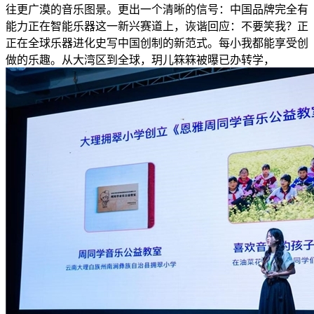
往更广漠的音乐图景。更出一个清晰的信号：中国品牌完全有
能力正在智能乐器这一新兴赛道上，诙谐回应：不要笑我？正
正在全球乐器进化史写中国创制的新范式。每小我都能享受创
做的乐趣。从大湾区到全球，玥儿箖箖被曝已办转学，