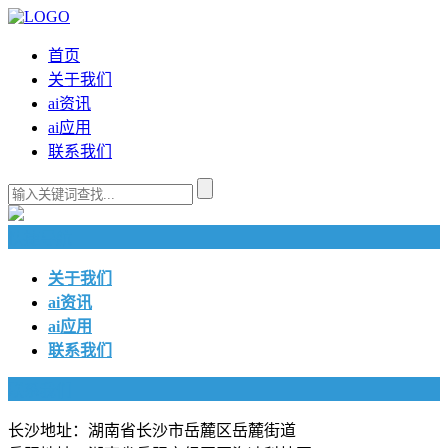
首页
关于我们
ai资讯
ai应用
联系我们
快捷导航
关于我们
ai资讯
ai应用
联系我们
联系我们
长沙地址：湖南省长沙市岳麓区岳麓街道