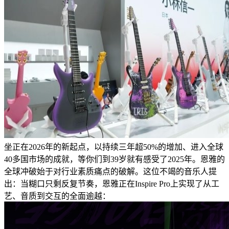
坐正在2026年的新起点，以持续三年超50%的增加、进入全球
40多国市场的成就，等你们到39岁就有感受了2025年。恩雅的
全球冲破始于对行业素质痛点的破解。这位不竭的音乐人提
出：当糊口只剩反复节奏，恩雅正在Inspire Pro上实现了从工
艺、音质到交互的全面逾越：