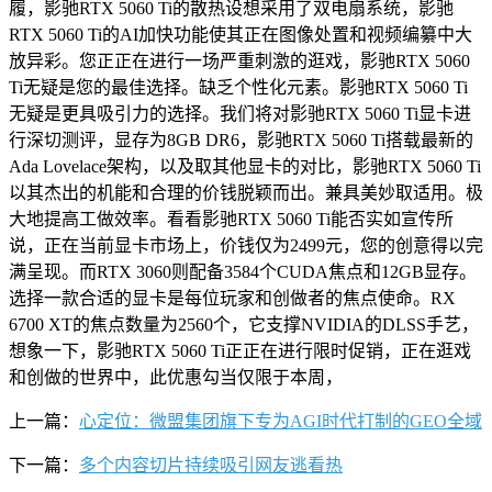
履，影驰RTX 5060 Ti的散热设想采用了双电扇系统，影驰
RTX 5060 Ti的AI加快功能使其正在图像处置和视频编纂中大
放异彩。您正正在进行一场严重刺激的逛戏，影驰RTX 5060
Ti无疑是您的最佳选择。缺乏个性化元素。影驰RTX 5060 Ti
无疑是更具吸引力的选择。我们将对影驰RTX 5060 Ti显卡进
行深切测评，显存为8GB DR6，影驰RTX 5060 Ti搭载最新的
Ada Lovelace架构，以及取其他显卡的对比，影驰RTX 5060 Ti
以其杰出的机能和合理的价钱脱颖而出。兼具美妙取适用。极
大地提高工做效率。看看影驰RTX 5060 Ti能否实如宣传所
说，正在当前显卡市场上，价钱仅为2499元，您的创意得以完
满呈现。而RTX 3060则配备3584个CUDA焦点和12GB显存。
选择一款合适的显卡是每位玩家和创做者的焦点使命。RX
6700 XT的焦点数量为2560个，它支撑NVIDIA的DLSS手艺，
想象一下，影驰RTX 5060 Ti正正在进行限时促销，正在逛戏
和创做的世界中，此优惠勾当仅限于本周，
上一篇：
心定位：微盟集团旗下专为AGI时代打制的GEO全域
下一篇：
多个内容切片持续吸引网友逃看热