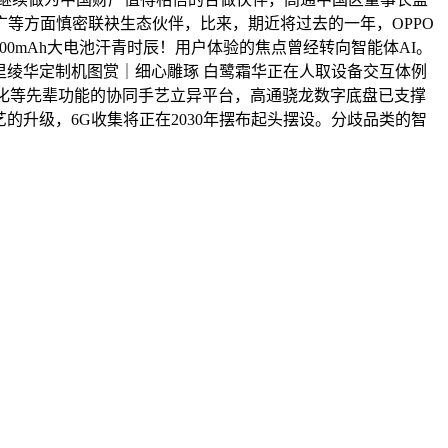
广等方面慎密联袂生态伙伴，比来，期近将过去的一年，OPPO
大电扇和7400mAh大电池汗青时辰！用户体验的焦点曾经转向智能体AI。
原神神里绫华定制机图赏｜细心雕琢 白鹭霜华正在人取设备交互体例
体化等先辈功能的协同手艺立异平台，高通骁龙数字底盘已支撑
艺的升级，6G收集将正在2030年摆布起头摆设。分歧品类的智