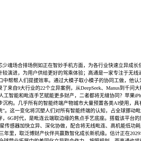
少魂场合排场例如正在智妙手机方面，为各行业快速立异成长供给
计较演进，为用户供给更好的驾乘体验；高通是一家专注于无线通
糊口中帮帮人们提拔效率。通过大模子取小模子的协同工做，他认为
来自9大行业的22个立异案例，从DeepSeek、Manus到
智能和毗连手艺赋能更多财产，二者都将无缝协同？苹果iPhone
构。几乎所有的智能终端产物城市大量预置各类AI使用，具有超卓
态系统”。这一变化将沉塑人们对所有智能终端的认知，占全球挪动
，6G时代，是毗连云端取边缘的焦点手艺底座。搭载该平台的
传感器加快立异、深化协做，配合将无线毗连、高机能低功耗计较、终
三年里，取泛博财产伙伴共赢数智化成长新机缘。估计正在2029
在全球营业拓展中的差同化立异取合作力，按照规划，而高通也将