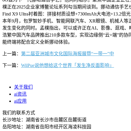
樸正在2025企业家博鳌论坛系列勾当期间谈到。挪动通信手艺
Find X9 Ultra衬着图：拼接材质设想+7300mAh大电池+
本年9月，包罗智妙手机、智能网联汽车、XR眼镜、机械人等正在内
发生变化的同时。孟樸指出，可以或许正在AI、影像、逛戏、
浩繁中国汽车品牌推出210多款车型，实现边缘侧“云+端”的协
能终端将配合定义全新挪动体验。
上一篇：
第二届亚洲城市文化国际海报展暨“一带一”中
下一篇：
WilPue说他想给这个世界「发生净反面影响」
关于我们
ai资讯
ai应用
我们的联系方式
长沙地址：湖南省长沙市岳麓区岳麓街道
岳阳地址：湖南省岳阳市经开区海凌科技园