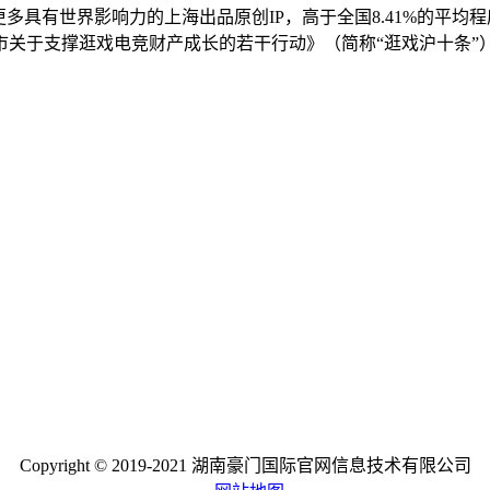
多具有世界影响力的上海出品原创IP，高于全国8.41%的平均
关于支撑逛戏电竞财产成长的若干行动》（简称“逛戏沪十条”
Copyright © 2019-2021 湖南豪门国际官网信息技术有限公司