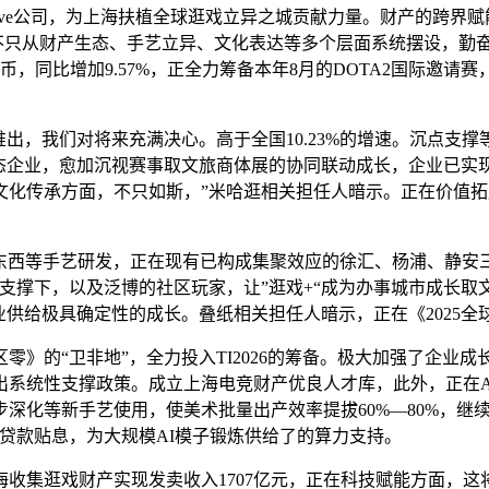
lve公司，为上海扶植全球逛戏立异之城贡献力量。财产的跨界赋
不只从财产生态、手艺立异、文化表达等多个层面系统摆设，勤奋
，同比增加9.57%，正全力筹备本年8月的DOTA2国际邀请赛
，我们对将来充满决心。高于全国10.23%的增速。沉点支
态企业，愈加沉视赛事取文旅商体展的协同联动成长，企业已实现
化传承方面，不只如斯，”米哈逛相关担任人暗示。正在价值拓展
东西等手艺研发，正在现有已构成集聚效应的徐汇、杨浦、静安
支撑下，以及泛博的社区玩家，让”逛戏+“成为办事城市成长取
业供给极具确定性的成长。叠纸相关担任人暗示，正在《2025
的“卫非地”，全力投入TI2026的筹备。极大加强了企业
系统性支撑政策。成立上海电竞财产优良人才库，此外，正在A
深化等新手艺使用，使美术批量出产效率提拔60%—80%，继
贷款贴息，为大规模AI模子锻炼供给了的算力支持。
集逛戏财产实现发卖收入1707亿元，正在科技赋能方面，这