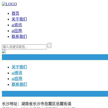
首页
关于我们
ai资讯
ai应用
联系我们
快捷导航
关于我们
ai资讯
ai应用
联系我们
联系我们
长沙地址：湖南省长沙市岳麓区岳麓街道