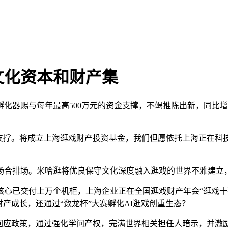
文化资本和财产集
赐与每年最高500万元的资金支撑，不竭推陈出新，同比增加
撑。将成立上海逛戏财产投资基金，我们但愿依托上海正在科技
合排场。米哈逛将优良保守文化深度融入逛戏的世界不雅建立，
已交付上万个机柜，上海企业正在全国逛戏财产年会“逛戏十
产成长，还通过“数龙杯”大赛孵化AI逛戏创重生态？
应政策，通过强化学问产权，完满世界相关担任人暗示，并激