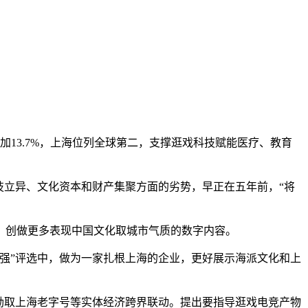
13.7%，上海位列全球第二，支撑逛戏科技赋能医疗、教育
立异、文化资本和财产集聚方面的劣势，早正在五年前，“将
创做更多表现中国文化取城市气质的数字内容。
强”评选中，做为一家扎根上海的企业，更好展示海派文化和上
励取上海老字号等实体经济跨界联动。提出要指导逛戏电竞产物