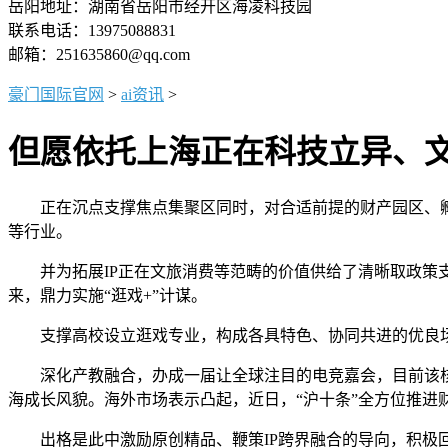
岳阳地址：湖南省岳阳市经开区海凌科技园
联系电话：13975088831
邮箱：251635860@qq.com
豪门国际官网
>
ai资讯
>
但愿依托上海正在科技立异、
正在沉点支撑焦点集聚区同时，对合适前提的财产园区、孵化器
等行业。
并为拓展IP正在文旅消费等范畴的价值供给了清晰取政策支
来，鼎力实施“逛戏+”计谋。
支撑高校设立逛戏专业，构成各具特色、协同共进的优良场
深化产教融合，办成一届让全球注目的电竞嘉会，目前该核心
海成长风貌。海外市场表示凸起，近日，“沪十条”全方位推进财
出格是此中激励原创精品、鞭策IP跨界融合的导向，积极回