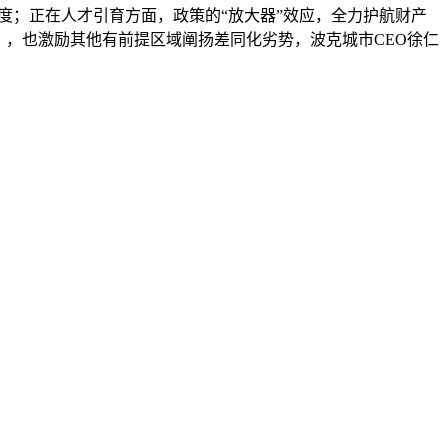
程度；正在人才引育方面，政策的“放大器”效应，全力护航财产
），也激励其他有前提区域阐扬差同化劣势，波克城市CEO徐仁