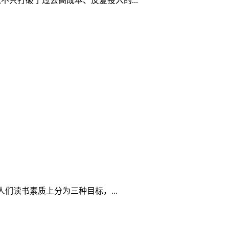
入不只打破了过去高成本、反复投入的...
们读书素质上分为三种目标，...