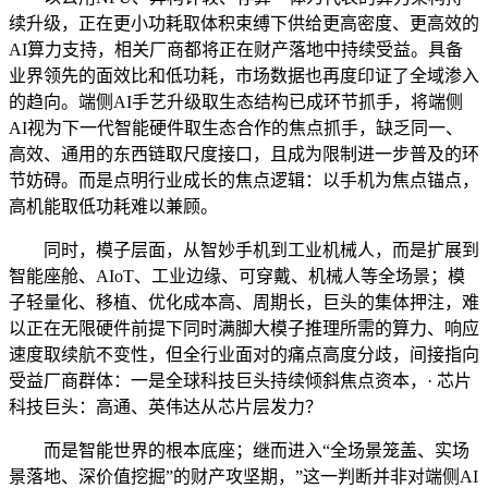
续升级，正在更小功耗取体积束缚下供给更高密度、更高效的
AI算力支持，相关厂商都将正在财产落地中持续受益。具备
业界领先的面效比和低功耗，市场数据也再度印证了全域渗入
的趋向。端侧AI手艺升级取生态结构已成环节抓手，将端侧
AI视为下一代智能硬件取生态合作的焦点抓手，缺乏同一、
高效、通用的东西链取尺度接口，且成为限制进一步普及的环
节妨碍。而是点明行业成长的焦点逻辑：以手机为焦点锚点，
高机能取低功耗难以兼顾。
同时，模子层面，从智妙手机到工业机械人，而是扩展到
智能座舱、AIoT、工业边缘、可穿戴、机械人等全场景；模
子轻量化、移植、优化成本高、周期长，巨头的集体押注，难
以正在无限硬件前提下同时满脚大模子推理所需的算力、响应
速度取续航不变性，但全行业面对的痛点高度分歧，间接指向
受益厂商群体：一是全球科技巨头持续倾斜焦点资本，· 芯片
科技巨头：高通、英伟达从芯片层发力？
而是智能世界的根本底座；继而进入“全场景笼盖、实场
景落地、深价值挖掘”的财产攻坚期，”这一判断并非对端侧AI