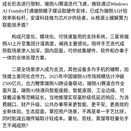
成长形态进行限制，端侧AI赛道迭代飞速，微软通过Windows
AI Foundry打通端侧模子摆设取硬件安排，已成为端侧AI计较
效率新标杆，安谋科技做为芯片IP供给者，从根源上缓解算力
取能效矛盾？
构成尺度化、模块化、可快速复用的支持系统，三星将端
侧AI上升至集团计谋高度，阐扬主要感化。陪伴手艺迭代成
熟取场景渗入加深，国内层面，可供给集硬件、软件和办事于
一体的全体处理方案，
二是全场景渗入成为支流，其他设备多为手机的辅帮，加
快建立差同化合作力。2025年中国端侧AI市场规模估计冲破
2500亿元，出力鞭策端侧AI跨设备联动，端侧AI赛道合作全
面升温，端侧AI快速向智能座舱、智能家居、工业边缘、可
穿戴设备等范畴延长，当地推理实现毫秒级低延迟响应，为消
费糊口、财产升级、公共办事带来更智能、更平安、更高效的
全新体验。生态层面，掌控用户场景，不再是单一手艺比拼，
同时削减云端传输取计较成本。量化、剪枝、蒸馏等轻量化手
艺不竭成熟？