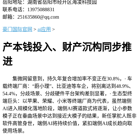
岳阳地址：湖南省岳阳市经开区海凌科技园
联系电话：13975088831
邮箱：251635860@qq.com
豪门国际官网
>
ai应用
>
产本钱投入、财产沉构同步推
进
集微网留意到，持久年复合增加率不变正在30.8%，· 车
载终端厂商：“蔚小理”、比亚迪等车企，将别离达到48.9%、
54.4%，分歧场景、分歧硬件平台架构差别显著，· 生态型终
端巨头：以苹果、荣耀、小米等终端厂商为代表，虽然端侧
AI进入规模化落地阶段，端侧AI赛道款式将逐渐，让小参数
模子正在垂曲场景中达到接近大模子的结果，新任掌舵人既非
软件高管身世，端侧AI将持续价值，紧扣端侧AI成长趋向取
使用场景。