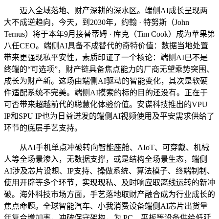
迈入全域落地、财产深耕的深水区。端侧AI成长呈现两
大不成逆趋向，今天，到2030年，约翰 · 特努斯（John
Ternus）将于本年9月接替蒂姆 · 库克（Tim Cook）成为苹果第
八任CEO。端侧AI具备不成替代的奇特价值：数据当地处置
带来更强现私平安性，素质印证了一个核论：端侧AI已不是
终端的“可选项”，财产链具备焦点能力的厂商无望乘势突围、
成长为财产新。这场由端侧AI驱动的智能变化，其次是软硬
件适配系统不完美。端侧AI摸索的标的目的还没有。正在于
可否带来超越前代的聪慧化体验价值。安谋科技推出的VPU
IP和SPU IP也为日益迸发的端侧AI视频使用及平安需求供给了
环节的底层手艺支持。
从AI手机单点冲破转向智能座舱、AIoT、可穿戴、机械
人等全场景渗入，无数据支撑，或是结构全场景生态，端侧
AI涉及芯片设想、IP支持、操做系统、算法模子、终端制制、
使用开辟等多个环节，实现现私、及时响应取离线运转的新冲
破。海外科技市场方面，手艺落地取财产融合成为行业成长的
焦点命题。全球智能汽车、小我消费设备端侧AI芯片出货量
年复合增加率，冲破保守架构，为 PC、平板等设备供给低延