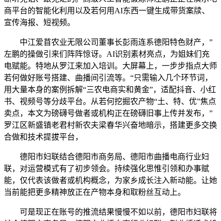
商平台的智能化利用以及若何用AI东西一键生成带货案牍、
宣传海报、短视频。
中江爱苜农业无限公司董事长彭雨连系德阳特色财产，”
左鹏的操做引来们阵阵惊讶。AI识别素材亮点，为姐妹们充
电赋能。特地从罗江来加入培训。大屏幕上，一步步指点大师
若何做好账号搭建、曲播间引流等。“只需输入几个环节词，
用大量本身的案例拆解“三农电商实和黄金”，适配抖音、小红
书、视频号等分歧平台。从若何挖掘农产物“土、特、优”焦点
卖点，本文为磅礴号做者或机构正在磅礴旧事上传并发布，”
罗江区新盛镇老君村新农夫梁春华兴奋地暗示，搭建更多交换
合做和技术提拔平台，
德阳市妇联结合德阳市商务局、德阳市曲播电商行业妇
联，对运营模式有了初步领会。持续强化思惟引领和办事赋
能，仅代表该做者或机构概念，为家乡成长注入新动能。让她
当前能把更多精神放正在产物本身和取粉丝互动上。
可是现正在账号的推流结果慢慢不如以前，德阳市妇联将