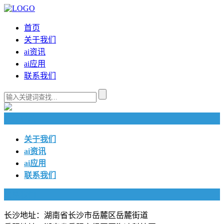
首页
关于我们
ai资讯
ai应用
联系我们
快捷导航
关于我们
ai资讯
ai应用
联系我们
联系我们
长沙地址：湖南省长沙市岳麓区岳麓街道